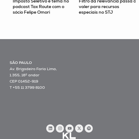
Imposto Seletivo é tema no
Filtro da relevância passa a
podcast Tax Route com o
valer para recursos
sócio Felipe Omori
especiais no STJ
SÃO PAULO
Av. Brigadeiro Faria Lima,
1.355, 18º andar
CEP 01452-919
T +55 11 3799 8100