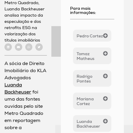
Metro Quadrado,
Para mais
Luanda Backheuser
informações:
analisa impacto da
especulação e dos
retrofits ESG na
valorização dos
Pedro Cortez
títulos imobiliários
Tomaz
Matheus
A sócia de Direito
Imobiliário do KLA
Rodrigo
Advogados
Pontes
Luanda
Backheuser
foi
uma das fontes
Mariana
Cortez
ouvidas pelo site
Metro Quadrado
em reportagem
Luanda
Backheuser
sobre a