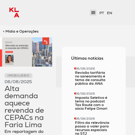
PT
EN
< Mídia e Operações
Últimas notícias
06/08/2026
Revisão tarifária
IMOBILIÁRIO
no saneamento é
tema de consulta
06/08/2025
pública da ANA
Alta
demanda
06/08/2026
Imposto Seletivo é
aquece
tema no podcast
Tax Route com o
revenda de
sócio Felipe Omori
CEPACs na
06/08/2026
Faria Lima
Filtro da relevância
passa a valer para
recursos especiais
Em reportagem do
no STJ