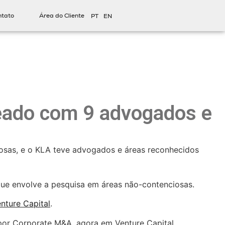
ntato
Área do Cliente
PT
EN
ueado com 9 advogados e
iosas, e o KLA teve advogados e áreas reconhecidos
que envolve a pesquisa em áreas não-contenciosas.
nture Capital
.
a por Corporate M&A, agora em Venture Capital.