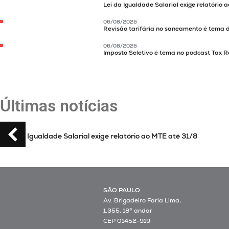
Lei da Igualdade Salarial exige relatório 
06/08/2026
Revisão tarifária no saneamento é tema 
06/08/2026
Imposto Seletivo é tema no podcast Tax R
Últimas notícias
 MTE até 31/8
Revisão tarifária no saneamento é tema de 
ANA
SÃO PAULO
Av. Brigadeiro Faria Lima,
1.355, 18º andar
CEP 01452-919