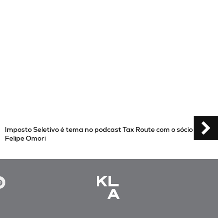
te com o sócio
Filtro da relevância passa a valer para recu
STJ