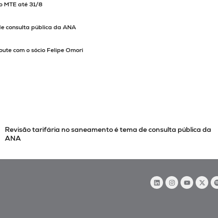
ao MTE até 31/8
de consulta pública da ANA
oute com o sócio Felipe Omori
consulta pública da
Imposto Seletivo é tema no podcast Tax Rou
Felipe Omori