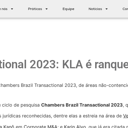
e nós
Práticas
Equipe
Notícias
Co
tional 2023: KLA é ranq
Chambers Brazil Transactional 2023, de áreas não-contenc
u ciclo de pesquisa
Chambers Brazil Transactional 2023
, 
rídicas reconhecidas, dentre elas a estreia na área de
Ve
sa Kanô
em
Corporate M&A
; e
Karin Alvo
, que já era citad