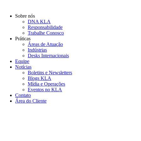
Ir
para
Sobre nós
o
DNA KLA
conteúdo
Responsabilidade
Trabalhe Conosco
Práticas
Áreas de Atuação
Indústrias
Desks Internacionais
Equipe
Notícias
Boletins e Newsletters
Blogs KLA
Mídia e Operações
Eventos no KLA
Contato
Área do Cliente