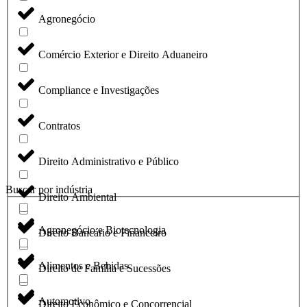
Agronegócio
Comércio Exterior e Direito Aduaneiro
Compliance e Investigações
Contratos
Direito Administrativo e Público
Buscar por indústria
Direito Ambiental
Agronegócio e Biotecnologia
Direito Bancário e Financeiro
Alimentos e Bebidas
Direito de Família e Sucessões
Automotivo
Direito Econômico e Concorrencial