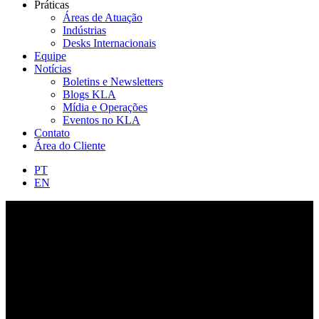
Práticas
Áreas de Atuação
Indústrias
Desks Internacionais
Equipe
Notícias
Boletins e Newsletters
Blogs KLA
Mídia e Operações
Eventos no KLA
Contato
Área do Cliente
PT
EN