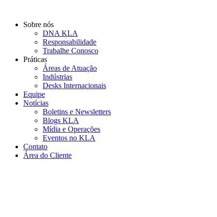
Ir
para
Sobre nós
o
DNA KLA
conteúdo
Responsabilidade
Trabalhe Conosco
Práticas
Áreas de Atuação
Indústrias
Desks Internacionais
Equipe
Notícias
Boletins e Newsletters
Blogs KLA
Mídia e Operações
Eventos no KLA
Contato
Área do Cliente