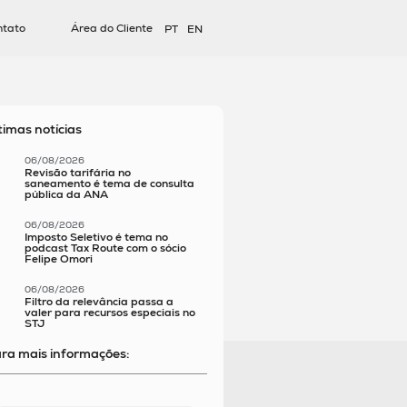
ntato
Área do Cliente
PT
EN
timas notícias
06/08/2026
Revisão tarifária no
saneamento é tema de consulta
pública da ANA
06/08/2026
Imposto Seletivo é tema no
podcast Tax Route com o sócio
Felipe Omori
06/08/2026
Filtro da relevância passa a
valer para recursos especiais no
STJ
ra mais informações: