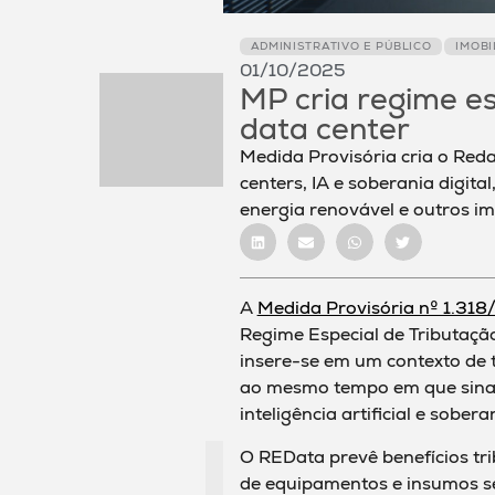
ADMINISTRATIVO E PÚBLICO
IMOBI
01/10/2025
MP cria regime es
data center
Medida Provisória cria o Reda
centers, IA e soberania digita
energia renovável e outros i
A
Medida Provisória nº 1.31
Regime Especial de Tributaçã
insere-se em um contexto de t
ao mesmo tempo em que sinal
inteligência artificial e soberan
O REData prevê benefícios tri
de equipamentos e insumos se