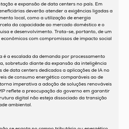
antação e expansão de data centers no país. Em
neficiárias deverão atender a exigências ligadas a
mento local, como a utilização de energia
arcela da capacidade ao mercado doméstico e o
isa e desenvolvimento. Trata-se, portanto, de um
s econômicos com compromissos de impacto social
ica é a escalada da demanda por processamento
a, sobretudo diante da expansão da inteligência
tos de data centers dedicados a aplicações de IA no
íveis de consumo energético comparáveis ao de
 torna imperativa a adoção de soluções renováveis
a MP reflete a preocupação do governo em garantir
rutura digital não esteja dissociado da transição
ade ambiental.
não se esgota no campo tributário ou energético.