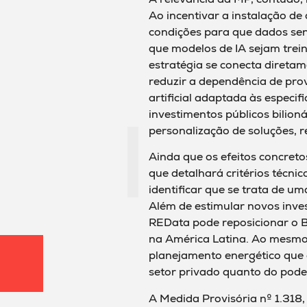
Ao incentivar a instalação de 
condições para que dados sen
que modelos de IA sejam trei
estratégia se conecta diretame
reduzir a dependência de pro
artificial adaptada às especif
investimentos públicos bilion
personalização de soluções, 
Ainda que os efeitos concre
que detalhará critérios técnico
identificar que se trata de u
Além de estimular novos inves
REData pode reposicionar o B
na América Latina. Ao mesmo
planejamento energético que 
setor privado quanto do poder
A Medida Provisória nº 1.318