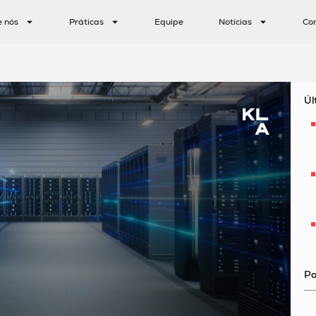
e nós
Práticas
Equipe
Notícias
Co
Úl
Pa