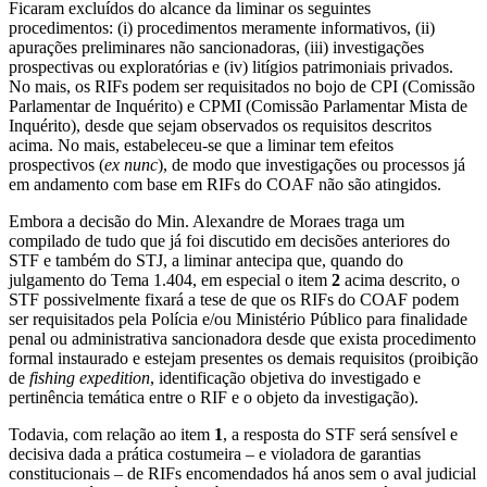
Ficaram excluídos do alcance da liminar os seguintes
procedimentos: (i) procedimentos meramente informativos, (ii)
apurações preliminares não sancionadoras, (iii) investigações
prospectivas ou exploratórias e (iv) litígios patrimoniais privados.
No mais, os RIFs podem ser requisitados no bojo de CPI (Comissão
Parlamentar de Inquérito) e CPMI (Comissão Parlamentar Mista de
Inquérito), desde que sejam observados os requisitos descritos
acima. No mais, estabeleceu-se que a liminar tem efeitos
prospectivos (
ex nunc
), de modo que investigações ou processos já
em andamento com base em RIFs do COAF não são atingidos.
Embora a decisão do Min. Alexandre de Moraes traga um
compilado de tudo que já foi discutido em decisões anteriores do
STF e também do STJ, a liminar antecipa que, quando do
julgamento do Tema 1.404, em especial o item
2
acima descrito, o
STF possivelmente fixará a tese de que os RIFs do COAF podem
ser requisitados pela Polícia e/ou Ministério Público para finalidade
penal ou administrativa sancionadora desde que exista procedimento
formal instaurado e estejam presentes os demais requisitos (proibição
de
fishing expedition
, identificação objetiva do investigado e
pertinência temática entre o RIF e o objeto da investigação).
Todavia, com relação ao item
1
, a resposta do STF será sensível e
decisiva dada a prática costumeira – e violadora de garantias
constitucionais – de RIFs encomendados há anos sem o aval judicial