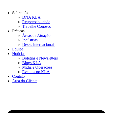
Ir
para
Sobre nós
o
DNA KLA
conteúdo
Responsabilidade
Trabalhe Conosco
Práticas
Áreas de Atuação
Indústrias
Desks Internacionais
Equipe
Notícias
Boletins e Newsletters
Blogs KLA
Mídia e Operações
Eventos no KLA
Contato
Área do Cliente