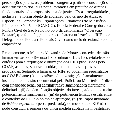
persecuções penais, os problemas surgem a partir de constatações de
desvirtuamento dos RIFs por autoridades em prejuízo de direitos
fundamentais e do próprio sistema de justiça. Essas irregularidades,
inclusive, já foram objeto de apuração pelo Grupo de Atuação
Especial de Combate às Organizações Criminosas do Ministério
Público de São Paulo (GAECO), Polícia Federal e Corregedoria da
Polícia Civil de São Paulo no bojo da denominada “Operação
Bazaar”, que foi deflagrada para combater a utilização de RIFs por
Delegados de Polícia e Policiais Civis como meio de extorsão contra
empresários.
Recentemente, o Ministro Alexandre de Moraes concedeu decisão
liminar em sede do Recurso Extraordinário 1537165, estabelecendo
critérios para a requisição e utilização dos RIFs produzidos pelo
COAF, as quais, se descumpridas, tonam ilícitas as provas
produzidas. Segundo a liminar, os RIFs só podem ser requisitados
ao COAF diante (i) da existência de investigação formalmente
instaurada com lastro documental pela Polícia ou Ministério Público,
com finalidade penal ou administrativa sancionadora claramente
delimitada, (ii) da identificação objetiva do investigado ou do sujeito
potencialmente sancionável, (iii) da pertinência temática estrita entre
o conteúdo do RIF e o objeto da apuração, (iv) da impossibilidade
de
fishing expedition
(pesca predatória), de modo que o RIF não
pode constituir a primeira ou única medida adotada na investigação.