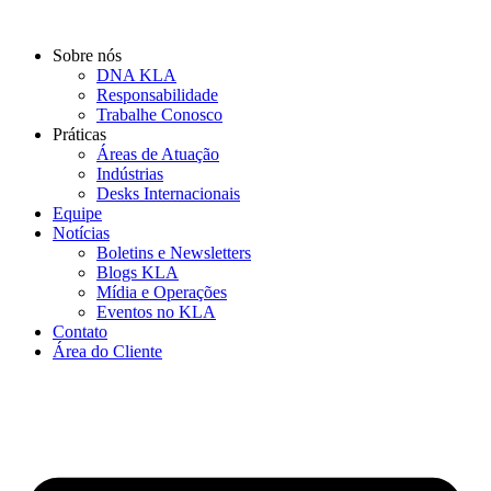
Ir
para
Sobre nós
o
DNA KLA
conteúdo
Responsabilidade
Trabalhe Conosco
Práticas
Áreas de Atuação
Indústrias
Desks Internacionais
Equipe
Notícias
Boletins e Newsletters
Blogs KLA
Mídia e Operações
Eventos no KLA
Contato
Área do Cliente