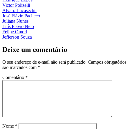
Victor Polizelli
Álvaro Lucasechi
José Flávio Pacheco
Juliana Nunes
Luís Flávio Neto
Felipe Omori
Jefferson Souza
Deixe um comentário
O seu endereço de e-mail não será publicado.
Campos obrigatórios
são marcados com
*
Comentário
*
Nome
*