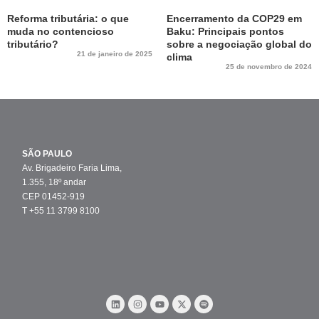
Reforma tributária: o que
Encerramento da COP29 em
muda no contencioso
Baku: Principais pontos
tributário?
sobre a negociação global do
21 de janeiro de 2025
clima
25 de novembro de 2024
SÃO PAULO
Av. Brigadeiro Faria Lima,
1.355, 18º andar
CEP 01452-919
T +55 11 3799 8100