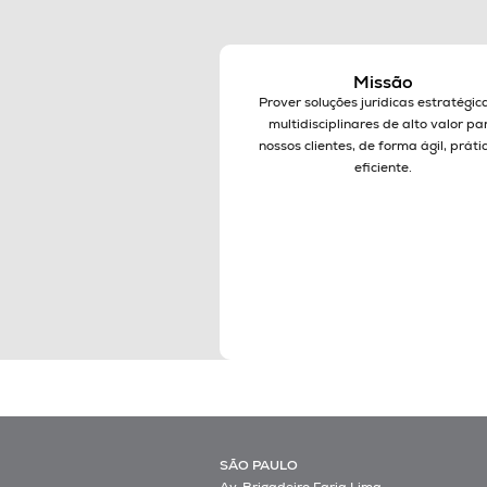
Missão
Prover soluções jurídicas estratégic
multidisciplinares de alto valor pa
nossos clientes, de forma ágil, práti
eficiente.
SÃO PAULO
Av. Brigadeiro Faria Lima,