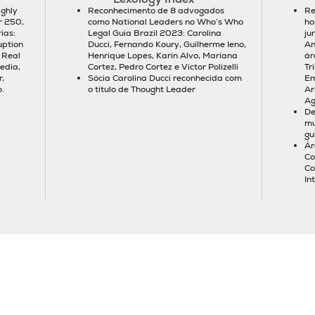
ighly
Reconhecimento de 8 advogados
Re
 250,
como National Leaders no Who’s Who
ho
ias:
Legal Guia Brazil 2023: Carolina
ju
uption
Ducci, Fernando Koury, Guilherme Ieno,
An
 Real
Henrique Lopes, Karin Alvo, Mariana
ár
edia,
Cortez, Pedro Cortez e Victor Polizelli
Tr
,
Sócia Carolina Ducci reconhecida com
Em
.
o título de Thought Leader
Ar
Ag
De
mu
gu
Ár
Co
Co
In