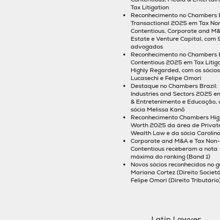
Tax Litigation
Reconhecimento no Chambers B
Transactional 2025 em Tax No
Contentious, Corporate and M&
Estate e Venture Capital, com 
advogados
Reconhecimento no Chambers B
Contentious 2025 em Tax Litiga
Highly Regarded, com os sócios
Lucasechi e Felipe Omori
Destaque no Chambers Brazil:
Industries and Sectors 2025 e
& Entretenimento e Educação,
sócia Melissa Kanô
Reconhecimento Chambers Hig
Worth 2025 da área de Privat
Wealth Law e da sócia Carolina
Corporate and M&A e Tax Non-
Contentious receberam a nota
máxima do ranking (Band 1)
Novos sócios reconhecidos no g
Mariana Cortez (Direito Societá
Felipe Omori (Direito Tributário
Latin Lawyer