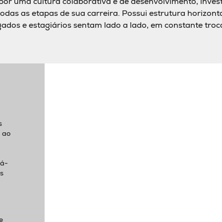
por uma cultura colaborativa e de desenvolvimento, inves
todas as etapas de sua carreira. Possui estrutura horizonta
ados e estagiários sentam lado a lado, em constante tro
s
o ao
Dinâmico, inovador,
B
conectado, ágil, prático e
soluç
eficiente
iá-
s
Sem barreiras, de portas
Cult
abertas, colaborativo
est
e