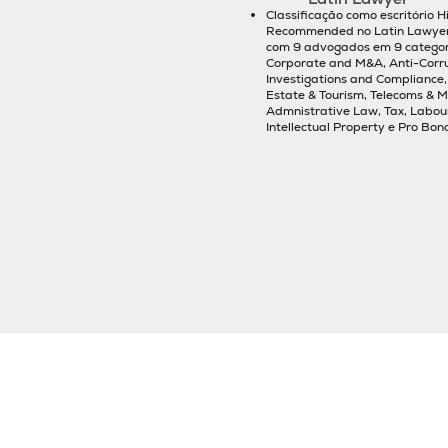
Classificação como escritório H
Recommended no Latin Lawyer
com 9 advogados em 9 categor
Corporate and M&A, Anti-Corr
Investigations and Compliance,
Estate & Tourism, Telecoms & M
Admnistrative Law, Tax, Labour
Intellectual Property e Pro Bono