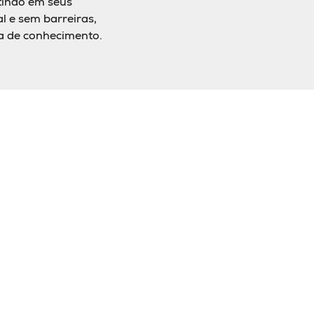
tindo em seus
l e sem barreiras,
ca de conhecimento.
usiness oriented:
Sociedade horizontal,
ões jurídicas de alto
democrática e informal
valor
ura de crescimento:
Responsabilidade
agiários aqui viram
social, ambiental e