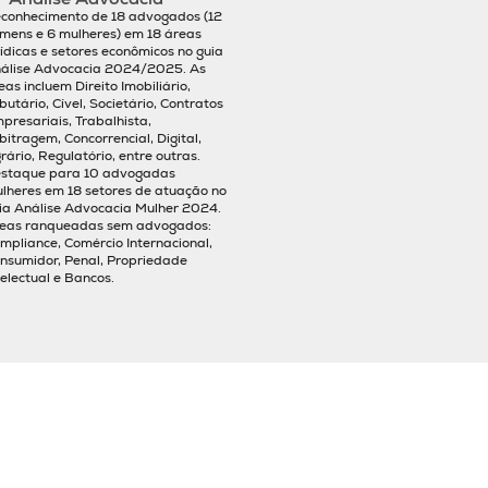
conhecimento de 18 advogados (12
mens e 6 mulheres) em 18 áreas
rídicas e setores econômicos no guia
álise Advocacia 2024/2025. As
eas incluem Direito Imobiliário,
ibutário, Cível, Societário, Contratos
presariais, Trabalhista,
bitragem, Concorrencial, Digital,
rário, Regulatório, entre outras.
staque para 10 advogadas
lheres em 18 setores de atuação no
ia Análise Advocacia Mulher 2024.
eas ranqueadas sem advogados:
mpliance, Comércio Internacional,
nsumidor, Penal, Propriedade
telectual e Bancos.