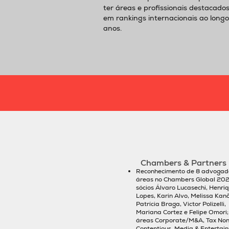
ter áreas e profissionais destacado
em rankings internacionais ao longo
anos.
Chambers & Partners
Reconhecimento de 8 advogado
áreas no Chambers Global 202
sócios Álvaro Lucasechi, Henri
Lopes, Karin Alvo, Melissa Kanô
Patrícia Braga, Victor Polizelli,
Mariana Cortez e Felipe Omori;
áreas Corporate/M&A, Tax Non
Contentious, Media & Entertai