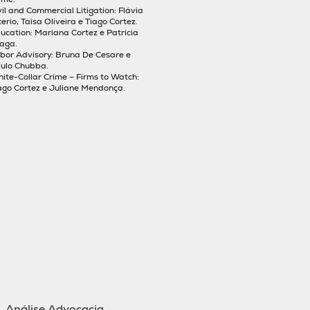
vil and Commercial Litigation: Flávia
terio, Taísa Oliveira e Tiago Cortez.
ucation: Mariana Cortez e Patrícia
aga.
bor Advisory: Bruna De Cesare e
ulo Chubba.
ite-Collar Crime – Firms to Watch:
ago Cortez e Juliane Mendonça.
Análise Advocacia