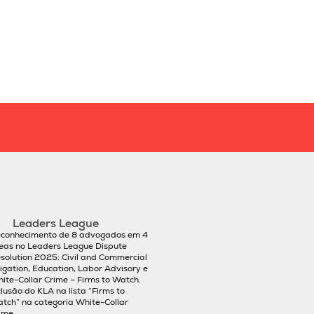
sócios
governança
Leaders League
conhecimento de 8 advogados em 4
eas no Leaders League Dispute
solution 2025: Civil and Commercial
tigation, Education, Labor Advisory e
ite-Collar Crime – Firms to Watch.
clusão do KLA na lista “Firms to
tch” na categoria White-Collar
ime.