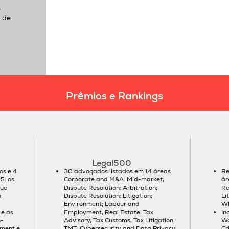
s
 de
Prêmios e Rankings
Legal500
s e 4
30 advogados listados em 14 áreas:
Re
5: os
Corporate and M&A: Mid-market;
ár
que
Dispute Resolution: Arbitration;
Re
,
Dispute Resolution: Litigation;
Li
Environment; Labour and
Wh
 e as
Employment; Real Estate; Tax
In
-
Advisory; Tax Customs; Tax Litigation;
Wa
nment e
TMT: Cybersecurity and Data Privacy;
Cr