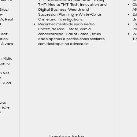
TMT: Media; TMT: Tech, Innovation and
Ci
razil
Digital Business; Wealth and
Al
n-
Succession Planning; e White-Collar
Ed
A, Real
Crime and Investigations.
Br
9
Reconhecimento do sócio Pedro
La
Cortez, de Real Estate, com a
Pa
razil
condecoração “Hall of Fame”, título
Wh
tion:
dado apenas a profissionais seniores
Ti
 Álvaro
com destaque na advocacia.
m Mídia
 com a
h Net
e
 Ducci
uia:
rio) e
)
Lexology Index