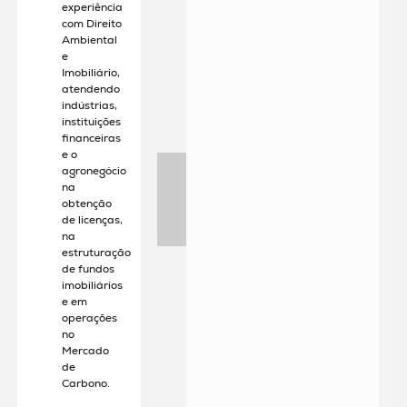
experiência
com Direito
Ambiental
e
Imobiliário,
atendendo
indústrias,
instituições
financeiras
e o
agronegócio
na
obtenção
de licenças,
na
estruturação
de fundos
imobiliários
e em
operações
no
Mercado
de
Carbono.