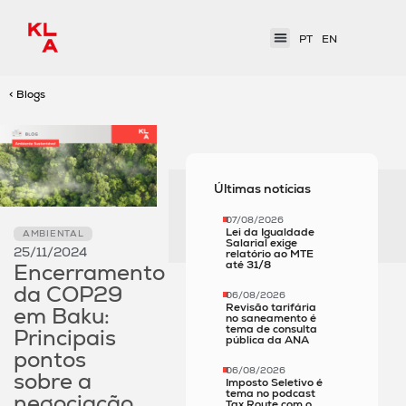
PT
EN
< Blogs
Últimas notícias
07/08/2026
Lei da Igualdade
AMBIENTAL
Salarial exige
25/11/2024
relatório ao MTE
até 31/8
Encerramento
da COP29
06/08/2026
Revisão tarifária
em Baku:
no saneamento é
tema de consulta
Principais
pública da ANA
pontos
06/08/2026
sobre a
Imposto Seletivo é
tema no podcast
negociação
Tax Route com o