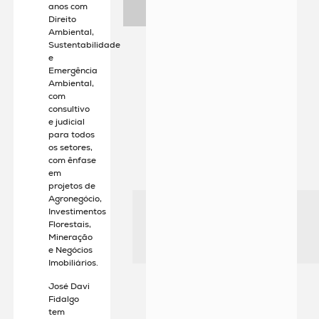
anos com
Direito
Ambiental,
Sustentabilidade
e
Emergência
Ambiental,
com
consultivo
e judicial
para todos
os setores,
com ênfase
em
projetos de
Agronegócio,
Investimentos
Florestais,
Mineração
e Negócios
Imobiliários.
José Davi
Fidalgo
tem