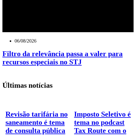
06/08/2026
Filtro da relevância passa a valer para
recursos especiais no STJ
Últimas notícias
Revisão tarifária no
Imposto Seletivo é
saneamento é tema
tema no podcast
de consulta pública
Tax Route com o