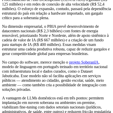
125 milhões) e em redes de conexão de alta velocidade (R$ 52,4
milhões). O esforço de expansão, contudo, passará pela dependência
estrutural do país em relação a hardware importado, um gargalo
crítico para a soberania plena.
Na dimensão empresarial, o PBIA prevê desenvolvimento de
datacenters nacionais (R$ 2,3 bilhões) com fontes de energia
renovável, priorizando Norte e Nordeste, além de apoio sistêmico à
cadeia de valor de IA (R$ 667 milhões) e a criação de um fundo
para startups de IA (R$ 400 milhões). Essas medidas visam
estruturar uma cadeia produtiva robusta, capaz de reduzir gargalos e
gerar competitividade global para empresas brasileiras.
No campo do software, merece menção o
projeto SoberanIA
,
modelo de linguagem em português treinado em território nacional
com infraestrutura local e dados curados, como o Dataset
Jabuticaba. Esse modelo não só facilita aplicações em serviços
públicos — atendimento ao cidadão, gestão escolar, saúde, meio
ambiente — como também cria a possibilidade de integração com
soluções privadas.
A vantagem de LLMs domésticos está em três pontos: permitem
implantação em nuvem soberana ou ambientes on-premise,
viabilizam fine-tuning com dados setoriais nacionais (jurídicos,
administrativos, de saúde, entre outros) e reduzem fricção regulatória