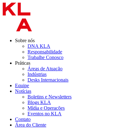
Ir
para
o
conteúdo
Sobre nós
DNA KLA
Responsabilidade
Trabalhe Conosco
Práticas
Áreas de Atuação
Indústrias
Desks Internacionais
Equipe
Notícias
Boletins e Newsletters
Blogs KLA
Mídia e Operações
Eventos no KLA
Contato
Área do Cliente