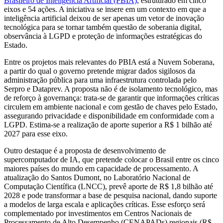
Brasileiro de Inteligência Artificial (PBIA)
, estruturado em cinco
eixos e 54 ações. A iniciativa se insere em um contexto em que a
inteligência artificial deixou de ser apenas um vetor de inovação
tecnológica para se tornar também questão de soberania digital,
observância à LGPD e proteção de informações estratégicas do
Estado.
Entre os projetos mais relevantes do PBIA está a Nuvem Soberana,
a partir do qual o governo pretende migrar dados sigilosos da
administração pública para uma infraestrutura controlada pelo
Serpro e Dataprev. A proposta não é de isolamento tecnológico, mas
de reforço à governança: trata-se de garantir que informações críticas
circulem em ambiente nacional e com gestão de chaves pelo Estado,
assegurando privacidade e disponibilidade em conformidade com a
LGPD. Estima-se a realização de aporte superior a R$ 1 bilhão até
2027 para esse eixo.
Outro destaque é a proposta de desenvolvimento de
supercomputador de IA, que pretende colocar o Brasil entre os cinco
maiores países do mundo em capacidade de processamento. A
atualização do Santos Dumont, no Laboratório Nacional de
Computação Científica (LNCC), prevê aporte de R$ 1,8 bilhão até
2028 e pode transformar a base de pesquisa nacional, dando suporte
a modelos de larga escala e aplicações críticas. Esse esforço será
complementado por investimentos em Centros Nacionais de
Processamento de Alto Desempenho (CENAPADs) regionais (R$