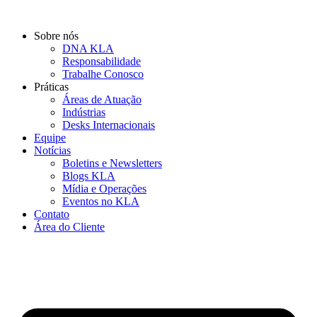
Ir
para
Sobre nós
o
DNA KLA
conteúdo
Responsabilidade
Trabalhe Conosco
Práticas
Áreas de Atuação
Indústrias
Desks Internacionais
Equipe
Notícias
Boletins e Newsletters
Blogs KLA
Mídia e Operações
Eventos no KLA
Contato
Área do Cliente