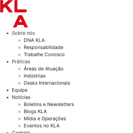
Ir
para
o
conteúdo
Sobre nós
DNA KLA
Responsabilidade
Trabalhe Conosco
Práticas
Áreas de Atuação
Indústrias
Desks Internacionais
Equipe
Notícias
Boletins e Newsletters
Blogs KLA
Mídia e Operações
Eventos no KLA
Contato