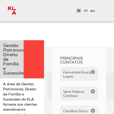
PT
EN
< Áreas de Atuação
Gestão
Patrimonial,
Direito
PRINCIPAIS
de
CONTATOS
Família
e
Fernando Koury
Sucessões
Lopes
A área de Gestão
Patrimonial, Direito
Vera Helena
de Família e
Cardoso
Sucessões do KLA
fornece aos clientes
atendimento
Carolina Ducci