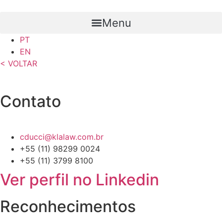
Ir
para
Menu
o
PT
conteúdo
EN
< VOLTAR
Contato
cducci@klalaw.com.br
+55 (11) 98299 0024
+55 (11) 3799 8100
Ver perfil no Linkedin
Reconhecimentos