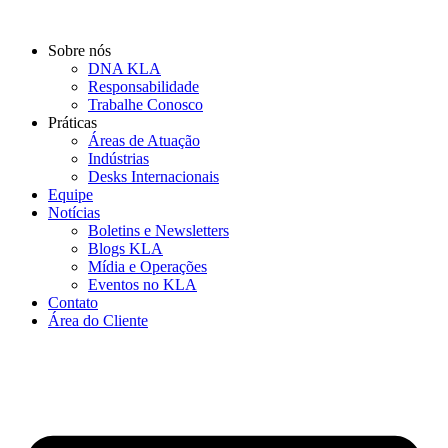
Ir
para
Sobre nós
o
DNA KLA
conteúdo
Responsabilidade
Trabalhe Conosco
Práticas
Áreas de Atuação
Indústrias
Desks Internacionais
Equipe
Notícias
Boletins e Newsletters
Blogs KLA
Mídia e Operações
Eventos no KLA
Contato
Área do Cliente