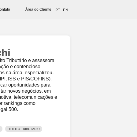
ontato
Área do Cliente
PT
EN
chi
ito Tributário e assessora
zação e contencioso
os na área, especializou-
 IPI, ISS e PIS/COFINS).
ficar oportunidades para
entar novos negócios, em
motiva, telecomunicações e
r rankings como
gal 500.
DIREITO TRIBUTÁRIO