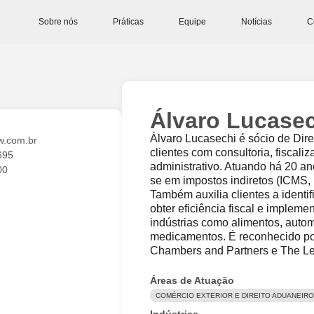
Sobre nós
Práticas
Equipe
Notícias
C
Álvaro Lucase
Álvaro Lucasechi é sócio de Dire
w.com.br
clientes com consultoria, fiscali
695
administrativo. Atuando há 20 an
00
se em impostos indiretos (ICMS,
Também auxilia clientes a identi
obter eficiência fiscal e implem
indústrias como alimentos, auto
medicamentos. É reconhecido po
Chambers and Partners e The Le
Áreas de Atuação
COMÉRCIO EXTERIOR E DIREITO ADUANEIRO
Indústrias