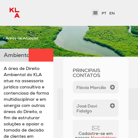
PT
EN
< Áreas de Atuação
Ambiental
A área de Direito
PRINCIPAIS
Ambiental do KLA
CONTATOS
atua na assessoria
jurídica consultiva e
Flávia Marcilio
contenciosa de forma
multidisciplinar e em
sinergia com outras
José Davi
Fidalgo
áreas do Direito, a
fim de estruturar
soluções e apoiar a
tomada de decisão
Cadastre-se em
de clientes em
nossas
Newsletters