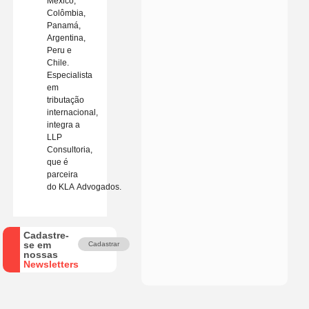
México,
Colômbia,
Panamá,
Argentina,
Peru e
Chile.
Especialista
em
tributação
internacional,
integra a
LLP
Consultoria,
que é
parceira
do KLA Advogados.
Cadastre-
se em
Cadastrar
nossas
Newsletters