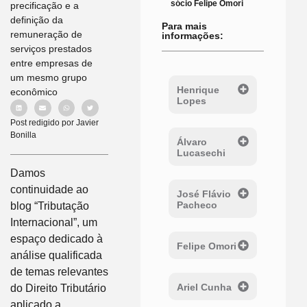
sócio Felipe Omori
precificação e a
definição da
Para mais
remuneração de
informações:
serviços prestados
entre empresas de
um mesmo grupo
Henrique
econômico
Lopes
Post redigido por Javier
Bonilla
Álvaro
Lucasechi
Damos
continuidade ao
José Flávio
Pacheco
blog “Tributação
Internacional”, um
espaço dedicado à
Felipe Omori
análise qualificada
de temas relevantes
Ariel Cunha
do Direito Tributário
aplicado a