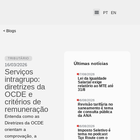
PT
EN
< Blogs
TRIBUTÁRIO
Últimas notícias
16/03/2026
Serviços
07/08/2026
intragrupo:
Lei da Igualdade
Salarial exige
diretrizes da
relatório ao MTE até
31/8
OCDE e
critérios de
06/08/2026
Revisão tarifária no
remuneração
saneamento é tema
de consulta pública
da ANA
Entenda como as
Diretrizes da OCDE
06/08/2026
orientam a
Imposto Seletivo é
tema no podcast
comprovação, a
Tax Route com o