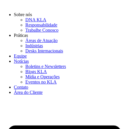
Ir
para
Sobre nós
o
DNA KLA
conteúdo
Responsabilidade
Trabalhe Conosco
Práticas
Áreas de Atuação
Indústrias
Desks Internacionais
Equipe
Notícias
Boletins e Newsletters
Blogs KLA
Mídia e Operações
Eventos no KLA
Contato
Área do Cliente