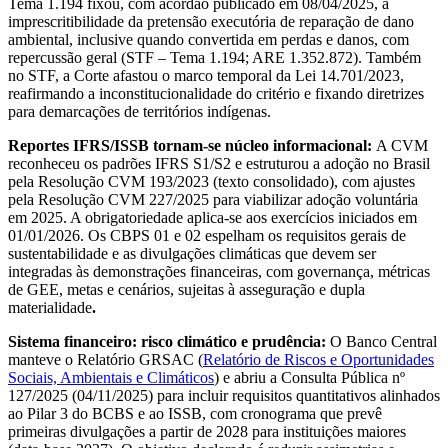
Tema 1.194 fixou, com acórdão publicado em 08/04/2025, a
imprescritibilidade da pretensão executória de reparação de dano
ambiental, inclusive quando convertida em perdas e danos, com
repercussão geral (STF – Tema 1.194; ARE 1.352.872). Também
no STF, a Corte afastou o marco temporal da Lei 14.701/2023,
reafirmando a inconstitucionalidade do critério e fixando diretrizes
para demarcações de territórios indígenas.
Reportes IFRS/ISSB tornam-se núcleo informacional:
A CVM
reconheceu os padrões IFRS S1/S2 e estruturou a adoção no Brasil
pela Resolução CVM 193/2023 (texto consolidado), com ajustes
pela Resolução CVM 227/2025 para viabilizar adoção voluntária
em 2025. A obrigatoriedade aplica-se aos exercícios iniciados em
01/01/2026. Os CBPS 01 e 02 espelham os requisitos gerais de
sustentabilidade e as divulgações climáticas que devem ser
integradas às demonstrações financeiras, com governança, métricas
de GEE, metas e cenários, sujeitas à asseguração e dupla
materialidade
.
Sistema financeiro: risco climático e prudência:
O Banco Central
manteve o Relatório GRSAC (
Relatório de Riscos e Oportunidades
Sociais, Ambientais e Climáticos
) e abriu a Consulta Pública nº
127/2025 (04/11/2025) para incluir requisitos quantitativos alinhados
ao Pilar 3 do BCBS e ao ISSB, com cronograma que prevê
primeiras divulgações a partir de 2028 para instituições maiores