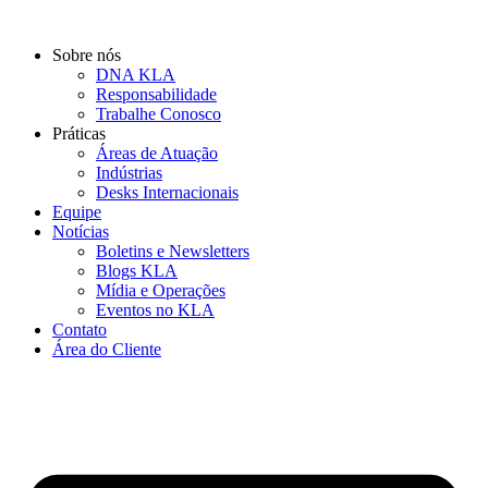
Ir
para
Sobre nós
o
DNA KLA
conteúdo
Responsabilidade
Trabalhe Conosco
Práticas
Áreas de Atuação
Indústrias
Desks Internacionais
Equipe
Notícias
Boletins e Newsletters
Blogs KLA
Mídia e Operações
Eventos no KLA
Contato
Área do Cliente