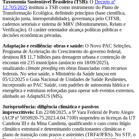
Taxonomia Sustentável Brasileira (TSB):
O
Decreto nº
12.705/2025
instituiu a TSB como instrumento do Plano de
Transformação Ecológica, definindo princípios (base científica,
transição justa, interoperabilidade), governança pelo CITSB,
cadernos setoriais e sistema de MRV (Monitoramento, Relato e
Verificação). O caráter orientador alcança políticas públicas e
decisões econômicas privadas.
Adaptação e resiliência: obras e saúde:
O Novo PAC Seleções,
Programa de Aceleração do Crescimento do governo federal,
destinou R$ 11,7 bilhões para drenagem urbana e contenção de
encostas em 235 municípios (anúncio em 18/09/2025),
sinalizando
climate proofing
em obras financiadas com recursos
federais. No setor saúde, o Ministério da Saúde lançou em
05/12/2025 o Guia Nacional de Unidades de Saúde Resilientes,
incorporado ao PAC Saúde, com padrões de autonomia hídrica e
energética e estruturas reforçadas para operar sob eventos extremos,
alinhado ao AdaptaSUS (MS)
.
Jurisprudência: diligência climática e passivos
imprescritíveis:
Em 22/08/2025, a 9ª Vara Federal de Porto Alegre
(ACP nº 5050920-75.2023.4.04.7100) suspendeu as licenças da UT
Candiota III e da Mina Candiota, qualificando o caso como litígio
climático estrutural e determinando condicionantes climáticas e
plano de transição com prazos e astreintes (TRF4/JFRS). No STF, o