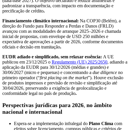
(data-base 2027). O objetivo declarado é reduzir assimetrias e
padronizar a transparência, com impacto em documentação e
precificação de crédito
.
Financiamento climático internacional:
Na COP30 (Belém), a
direção do Fundo para Responder a Perdas e Danos (FRLD)
avançou com as modalidades de arranque 2025–2026 e chamada
inicial de propostas, com envelope de USD 250 milhões e
expectativa de aprovações a partir de 2026, conforme documentos
oficiais e decisão em tramitação
.
EUDR adiado e simplificado, sem relaxar essência:
A UE
publicou em 23/12/2025 o
Regulamento (UE) 2025/2650
, adiando a
aplicação da EUDR para 30/12/2026 (médias e grandes) e
30/06/2027 (micro e pequenas) e concentrando a
due diligence
no
primeiro operador (“
first placing on the market
”). Houve exclusão
de produtos impressos e previsão de revisão e simplificação até
30/04/2026, preservando a exigência de geolocalização e
conformidade legal no país de produção
.
Perspectivas jurídicas para 2026
,
no âmbito
nacional e internacional
Espera-se a implementação infralegal do
Plano Clima
com
efeitos sobre licenciamento, compras públicas e critérios de