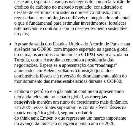
neste ano, espera-se avanços nas regras de comercialização de
créditos de carbono no mercado regulado, considerando o
desafio de estruturar um sistema doméstico robusto, com
regras claras, metodologias confiáveis e integridade ambiental,
o que é fundamental para estimular investimentos, fortalecer
este mercado e contribuir com o desenvolvimento sustentável
no país;
Apesar da saída dos Estados Unidos do Acordo de Paris e sua
ausência na COP30, com impacto esperado na agenda global
do clima, os acordos continuam e a
COP31
será realizada na
Turquia, com a Austrália exercendo a presidência das
negociações. Espera-se a apresentação dos “roadmaps”
anunciados em Belém, voltados à transição justa dos
combustíveis fósseis e à reversão do desmatamento, além do
monitoramento das metas estabelecidas durante a COP30;
Embora o petróleo e o gás natural continuem apresentando
demanda relevante no cenário global, as
energias
renováveis
mantêm um ritmo de crescimento mais dinâmico.
Em 2025, essas fontes superaram os combustíveis fósseis na
matriz energética global, segundo relatório
do think tank Ember, o que representa um marco importante
no avanço da transição energética para o ano de 2026.