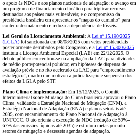
o apoio às NDCs e aos planos nacionais de adaptação; o avanço em
um programa de financiamento climático para triplicar recursos
destinados aos países mais vulneráveis; e o compromisso da
presidência brasileira em apresentar os “mapas do caminho” para
conter o desmatamento e reduzir a dependência de fósseis.
Lei Geral do Licenciamento Ambiental:
A
Lei nº 15.190/2025
(LGLA)
foi sancionada em 08/08/2025 com vetos presidenciais
posteriormente derrubados pelo Congresso, e a
Lei nº 15.300/2025
instituiu a Licença Ambiental Especial (LAE) em 22/12/2025. O
debate público concentrou-se na ampliação da LAC para atividades
de médio porte/potencial poluidor, em hipóteses de dispensa de
avaliação prévia e no rito acelerado da LAE para “empreendimento
estratégico”, quadro que motivou a judicialização e suspensão dos
efeitos da LGLA pelo STF.
Plano Clima e implementação:
Em 15/12/2025, o Comitê
Interministerial sobre Mudança do Clima brasileiro aprovou o Plano
Clima, validando a Estratégia Nacional de Mitigação (ENM), a
Estratégia Nacional de Adaptação (ENA) e planos setoriais até
2035, com encaminhamento do Plano Nacional de Adaptação à
UNFCCC. O ato orienta a execução da NDC (redução de 59%–
67% das emissões líquidas até 2035) e estrutura metas por oito
setores de mitigação e dezesseis agendas de adaptação
.