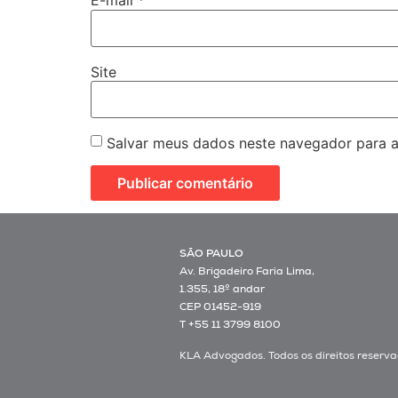
E-mail
*
Site
Salvar meus dados neste navegador para a
SÃO PAULO
Av. Brigadeiro Faria Lima,
1.355, 18º andar
CEP 01452-919
T +55 11 3799 8100
KLA Advogados. Todos os direitos reserva