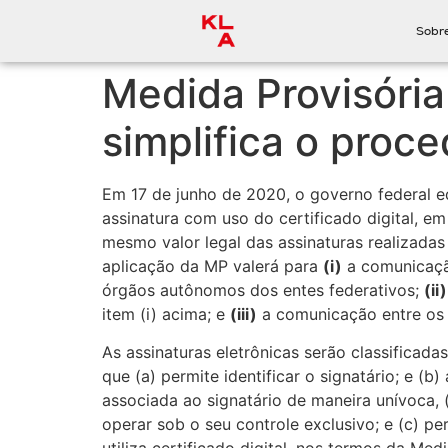
Sobr
Medida Provisória
simplifica o proc
Em 17 de junho de 2020, o governo federal ed
assinatura com uso do certificado digital, 
mesmo valor legal das assinaturas realizadas 
aplicação da MP valerá para
(i)
a comunicação
órgãos autônomos dos entes federativos;
(ii)
item (i) acima; e
(iii)
a comunicação entre os e
As assinaturas eletrônicas serão classificad
que (a) permite identificar o signatário; e (
associada ao signatário de maneira unívoca, 
operar sob o seu controle exclusivo; e (c) p