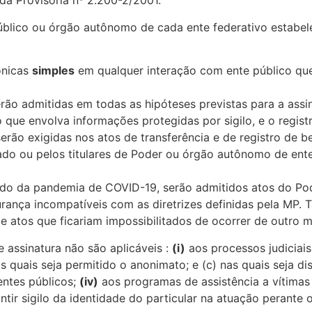
ida Provisória nº 2.200-2/2001.
blico ou órgão autônomo de cada ente federativo estabelec
rônicas
simples
em qualquer interação com ente público qu
rão admitidas em todas as hipóteses previstas para a assin
 que envolva informações protegidas por sigilo, e o regist
serão exigidas nos atos de transferência e de registro de 
ado ou pelos titulares de Poder ou órgão autônomo de ente
íodo da pandemia de COVID-19, serão admitidos atos do P
rança incompatíveis com as diretrizes definidas pela MP. T
de atos que ficariam impossibilitados de ocorrer de outro 
 assinatura não são aplicáveis :
(i)
aos processos judiciai
nas quais seja permitido o anonimato; e (c) nas quais seja d
entes públicos;
(iv)
aos programas de assistência a vítima
tir sigilo da identidade do particular na atuação perante o