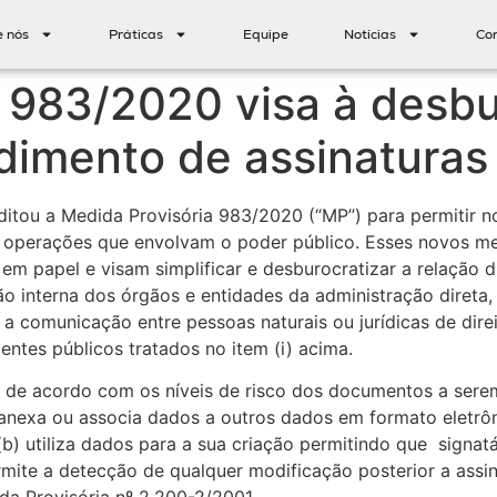
e nós
Práticas
Equipe
Notícias
Co
 983/2020 visa à desbu
edimento de assinaturas
itou a Medida Provisória 983/2020 (“MP”) para permitir no
em operações que envolvam o poder público. Esses novos me
em papel e visam simplificar e desburocratizar a relação d
 interna dos órgãos e entidades da administração direta,
a comunicação entre pessoas naturais ou jurídicas de direi
ntes públicos tratados no item (i) acima.
as de acordo com os níveis de risco dos documentos a serem
b) anexa ou associa dados a outros dados em formato eletrôn
(b) utiliza dados para a sua criação permitindo que signat
ermite a detecção de qualquer modificação posterior a assin