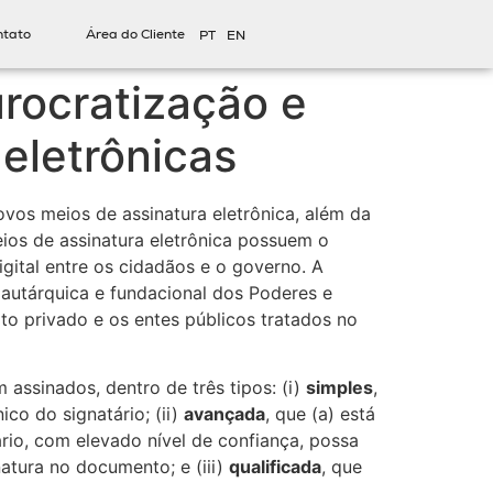
ntato
Área do Cliente
PT
EN
rocratização e
 eletrônicas
vos meios de assinatura eletrônica, além da
ios de assinatura eletrônica possuem o
igital entre os cidadãos e o governo. A
 autárquica e fundacional dos Poderes e
to privado e os entes públicos tratados no
 assinados, dentro de três tipos: (i)
simples
,
ico do signatário; (ii)
avançada
, que (a) está
ário, com elevado nível de confiança, possa
atura no documento; e (iii)
qualificada
, que