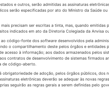
ados e outros, serão admitidas as assinaturas eletrônica
icos serão especificadas por ato do Ministro da Saúde ou 
mais precisam ser escritas a tinta, mas, quando emitidas po
isitos indicados em ato da Diretoria Colegiada da Anvisa o
 ao código-fonte dos
software
desenvolvidos pela administ
tindo o compartilhamento deste pelos órgãos e entidades p
o de acesso à informação; aos dados armazenados pelos si
 aos contratos de desenvolvimento de sistemas firmados a
a de código-aberto.
há obrigatoriedade de adoção, pelos órgãos públicos, dos n
 assinaturas eletrônicas deverão se adequar às novas regr
ias seguirão as regras gerais a serem definidas pelo gove