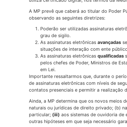
utiliza certificado digital, nos termos da Med
A MP prevê que caberá ao titular do Poder Pú
observando as seguintes diretrizes:
Poderão ser utilizadas assinaturas elet
grau de sigilo.
As assinaturas eletrônicas
avançadas
se
situações de interação com ente público
As assinaturas eletrônicas
qualificadas
pelos chefes de Poder, Ministros de Est
em Lei.
Importante ressaltarmos que, durante o per
de assinaturas eletrônicas com níveis de segu
contatos presenciais e permitir a realização 
Ainda, a MP determina que os novos meios de
naturais ou jurídicas de direito privado; (b) 
particular;
(iii)
aos sistemas de ouvidoria de 
outras hipóteses em que seja necessário garan