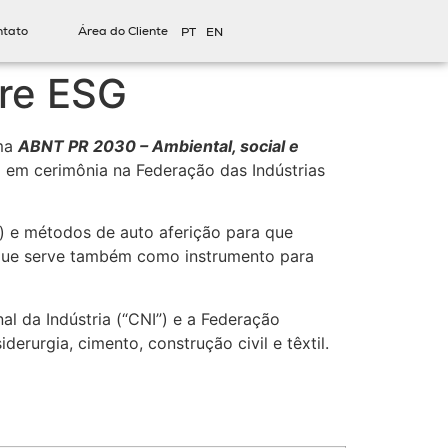
ntato
Área do Cliente
PT
EN
bre ESG
rma
ABNT PR 2030 – Ambiental, social e
,
em cerimônia na Federação das Indústrias
) e métodos de auto aferição para que
o que serve também como instrumento para
l da Indústria (“CNI”) e a Federação
erurgia, cimento, construção civil e têxtil.