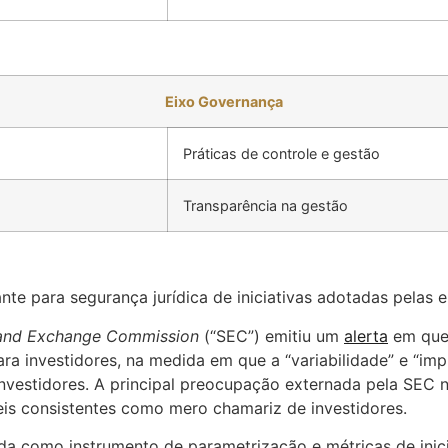
Eixo Governança
Práticas de controle e gestão
Transparência na gestão
te para segurança jurídica de iniciativas adotadas pelas 
 and Exchange Commission
(“SEC”) emitiu um
alerta
em que 
ra investidores, na medida em que a “variabilidade” e “im
 investidores. A principal preocupação externada pela SEC
eis consistentes como mero chamariz de investidores.
a como instrumento de parametrização e métricas de inic