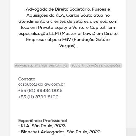
Advogado de Direito Societário, Fusões e
Aquisições do KLA, Carlos Souto atua no
atendimento a clientes de setores diversos, com
foco em Private Equity e Venture Capital. Tem
especialização LL.M (Master of Laws) em Direito
Empresarial pela FGV (Fundação Getúlio
Vargas).
PRIVATE EQUITY E VENTURE CAPITAL
SOCIETÁRIO FUSÕES E AQUISIÇÕES
Contato
ccsouto@klalaw.com.br
+55 (81) 99434 0015
+55 (11) 3799 8100
Experiência Profissional
• KLA, São Paulo, 2023
• Blanchet Advogados, São Paulo, 2022