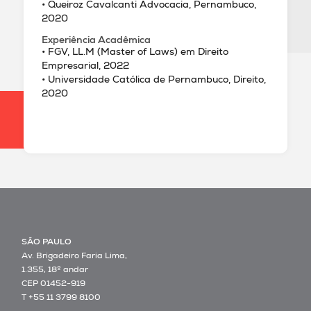
• Queiroz Cavalcanti Advocacia, Pernambuco,
2020
Experiência Acadêmica
• FGV, LL.M (Master of Laws) em Direito
Empresarial, 2022
• Universidade Católica de Pernambuco, Direito,
2020
SÃO PAULO
Av. Brigadeiro Faria Lima,
1.355, 18º andar
CEP 01452-919
T +55 11 3799 8100