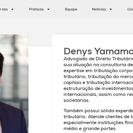
e nós
Práticas
Equipe
Notícias
Co
Denys Yamamo
Advogado de Direito Tributár
sua atuação na consultoria de
expertise em tributação corpo
tributário, tributação do merc
capitais e tributação internaci
estruturação de investimento
internacionais, assim como r
societárias.
Também possui sólida experiê
tributário. Atende clientes de 
especialmente instituições fi
médio e grande portes.