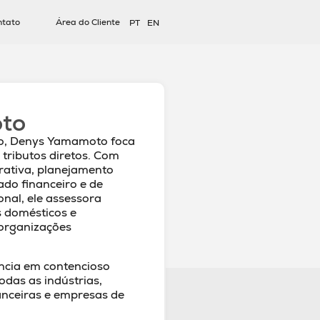
ntato
Área do Cliente
PT
EN
to
io, Denys Yamamoto foca
 tributos diretos. Com
rativa, planejamento
ado financeiro e de
onal, ele assessora
s domésticos e
eorganizações
ncia em contencioso
todas as indústrias,
nanceiras e empresas de