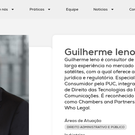
e nós
Práticas
Equipe
Notícias
Co
Guilherme Ien
Guilherme Ieno é consultor de
larga experiência no mercado
satélites, com a qual oferece a
jurídica e regulatória. Especia
Consumidor pela PUC, integra 
de Direito das Tecnologias da
Comunicações. É reconhecido p
como Chambers and Partners,
Who Legal.
Áreas de Atuação
DIREITO ADMINISTRATIVO E PÚBLICO
Indústrias