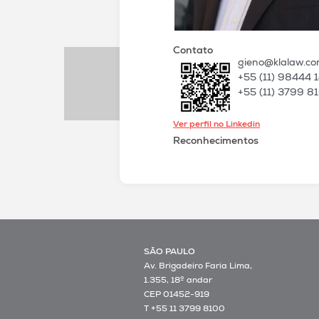
Contato
gieno@klalaw.co
+55 (11) 98444 
+55 (11) 3799 8
Ver perfil no Linkedin
Reconhecimentos
SÃO PAULO
Av. Brigadeiro Faria Lima,
1.355, 18º andar
CEP 01452-919
T +55 11 3799 8100