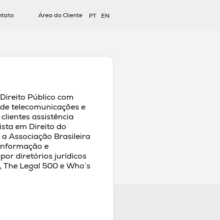
ntato
Área do Cliente
PT
EN
o
 Direito Público com
 de telecomunicações e
 clientes assistência
lista em Direito do
a Associação Brasileira
 Informação e
or diretórios jurídicos
 The Legal 500 e Who’s