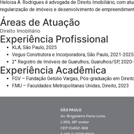
Heloisa A. Rodrigues é advogada de Direito Imobiliário, com atu
regularização de imóveis e desenvolvimento de empreendimentos
Áreas de Atuação
Direito Imobiliário
Experiência Profissional
KLA, São Paulo, 2025
Vegus Construtora e Incorporadora, São Paulo, 2021-2025
2° Registro de Imóveis de Guarulhos, Guarulhos/SP, 2020
Experiência Acadêmica
FGV – Fundação Getúlio Vargas, Pós-graduação em Direito
FMU – Faculdades Metropolitanas Unidas, Direito, 2023
SÃO PAULO
Av. Brigadeiro Faria Lima,
1.355, 18º andar
CEP 01452-919
T +55 11 3799 8100