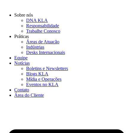
Ir
para
Sobre nós
o
DNA KLA
conteúdo
Responsabilidade
Trabalhe Conosco
Práticas
Áreas de Atuação
Indústrias
Desks Internacionais
Equipe
Notícias
Boletins e Newsletters
Blogs KLA
Mídia e Operações
Eventos no KLA
Contato
Área do Cliente