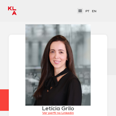
PT
EN
Letícia Grilo
Ver perfil no Linkedin