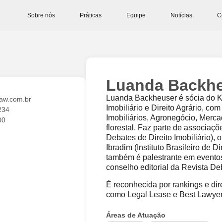
Sobre nós
Práticas
Equipe
Notícias
C
Luanda Backh
Luanda Backheuser é sócia do K
aw.com.br
Imobiliário e Direito Agrário, c
234
Imobiliários, Agronegócio, Merc
00
florestal. Faz parte de associa
Debates de Direito Imobiliário),
Ibradim (Instituto Brasileiro de Di
também é palestrante em evento
conselho editorial da Revista Deb
É reconhecida por rankings e dire
como Legal Lease e Best Lawyer
Áreas de Atuação