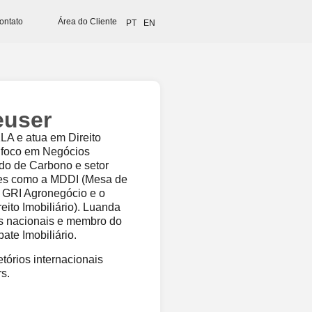
ontato
Área do Cliente
PT
EN
euser
LA e atua em Direito
om foco em Negócios
ado de Carbono e setor
ções como a MDDI (Mesa de
 o GRI Agronegócio e o
reito Imobiliário). Luanda
s nacionais e membro do
ate Imobiliário.
tórios internacionais
s.