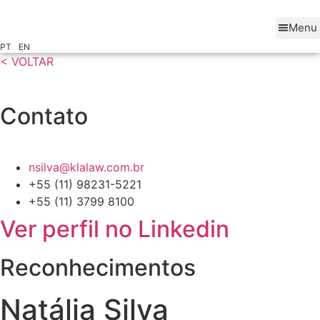
Ir
para
Menu
o
PT
EN
conteúdo
< VOLTAR
Contato
nsilva@klalaw.com.br
+55 (11) 98231-5221
+55 (11) 3799 8100
Ver perfil no Linkedin
Reconhecimentos
Natália Silva