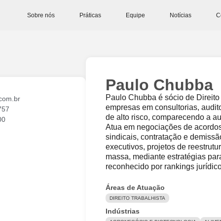
Sobre nós
Práticas
Equipe
Notícias
C
Paulo Chubba
Paulo Chubba é sócio de Direito 
com.br
empresas em consultorias, audito
757
de alto risco, comparecendo a au
00
Atua em negociações de acordos
sindicais, contratação e demissão
executivos, projetos de reestrut
massa, mediante estratégias para
reconhecido por rankings jurídi
Áreas de Atuação
DIREITO TRABALHISTA
Indústrias