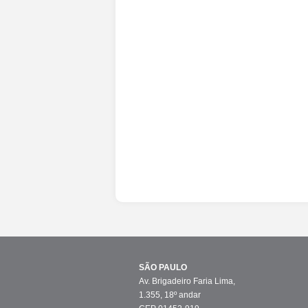
SÃO PAULO
Av. Brigadeiro Faria Lima,
1.355, 18º andar