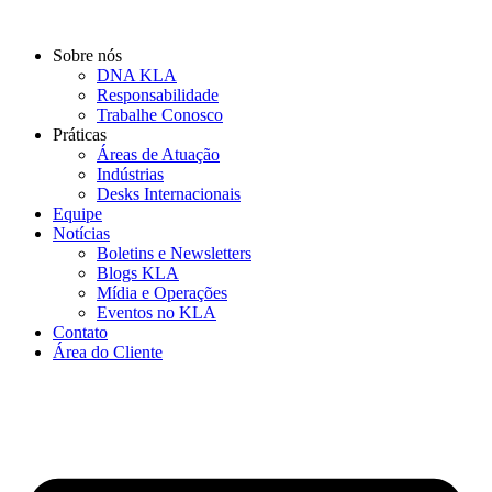
Ir
para
Sobre nós
o
DNA KLA
conteúdo
Responsabilidade
Trabalhe Conosco
Práticas
Áreas de Atuação
Indústrias
Desks Internacionais
Equipe
Notícias
Boletins e Newsletters
Blogs KLA
Mídia e Operações
Eventos no KLA
Contato
Área do Cliente