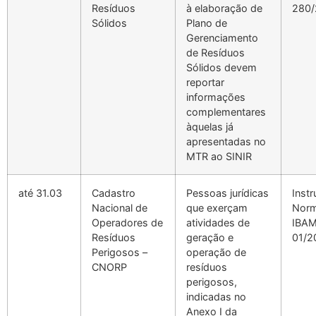
Resíduos
à elaboração de
280/
Sólidos
Plano de
Gerenciamento
de Resíduos
Sólidos devem
reportar
informações
complementares
àquelas já
apresentadas no
MTR ao SINIR
até 31.03
Cadastro
Pessoas jurídicas
Inst
Nacional de
que exerçam
Norm
Operadores de
atividades de
IBA
Resíduos
geração e
01/2
Perigosos –
operação de
CNORP
resíduos
perigosos,
indicadas no
Anexo I da