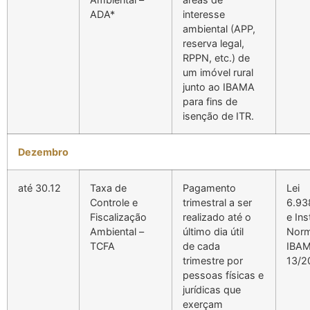
ADA*
interesse
ambiental (APP,
reserva legal,
RPPN, etc.) de
um imóvel rural
junto ao IBAMA
para fins de
isenção de ITR.
Dezembro
até 30.12
Taxa de
Pagamento
Lei
Controle e
trimestral a ser
6.93
Fiscalização
realizado até o
e In
Ambiental –
último dia útil
Norm
TCFA
de cada
IBA
trimestre por
13/2
pessoas físicas e
jurídicas que
exerçam