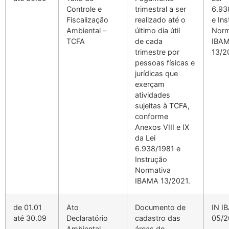
Controle e
trimestral a ser
6.93
Fiscalização
realizado até o
e In
Ambiental –
último dia útil
Norm
TCFA
de cada
IBA
trimestre por
13/2
pessoas físicas e
jurídicas que
exerçam
atividades
sujeitas à TCFA,
conforme
Anexos VIII e IX
da Lei
6.938/1981 e
Instrução
Normativa
IBAMA 13/2021.
de 01.01
Ato
Documento de
IN I
até 30.09
Declaratório
cadastro das
05/2
Ambiental –
áreas de