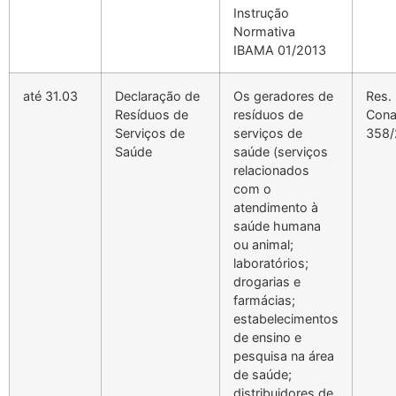
Instrução
Normativa
IBAMA 01/2013
até 31.03
Declaração de
Os geradores de
Res.
Resíduos de
resíduos de
Con
Serviços de
serviços de
358/
Saúde
saúde (serviços
relacionados
com o
atendimento à
saúde humana
ou animal;
laboratórios;
drogarias e
farmácias;
estabelecimentos
de ensino e
pesquisa na área
de saúde;
distribuidores de