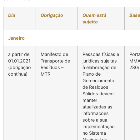
Dia
Obrigação
Quem está
Base
sujeito
Janeiro
a partir de
Manifesto de
Pessoas físicas e
Porta
01.01.2021
Transporte de
jurídicas sujeitas
MM
(obrigação
Resíduos –
à elaboração de
280/
contínua)
MTR
Plano de
Gerenciamento
de Resíduos
Sólidos devem
manter
atualizadas as
informações
sobre a sua
implementação
no Sistema
Nacional de