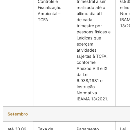
Controle e
trimestral a ser
6.93
Fiscalização
realizado até o
e In
Ambiental –
último dia útil
Norm
TCFA
de cada
IBA
trimestre por
13/2
pessoas físicas e
jurídicas que
exerçam
atividades
sujeitas à TCFA,
conforme
Anexos VIII e IX
da Lei
6.938/1981 e
Instrução
Normativa
IBAMA 13/2021.
Setembro
até 30.09
Taxa de
Pagamento
Lei