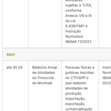
sujeitas à TCFA,
conforme
Anexos VIII e IX
da Lei
6.938/1981 e
Instrução
Normativa
IBAMA 13/2021.
Abril
até 30.04
Relatório Anual
Pessoas físicas e
Inst
de Atividades
jurídicas inscritas
Norm
do Protocolo
no CTF/APP e
IBA
de Montreal
que realizem
05/2
atividades de
produção,
importação,
exportação,
comercialização