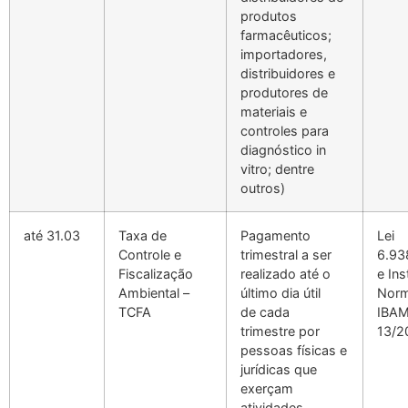
produtos
farmacêuticos;
importadores,
distribuidores e
produtores de
materiais e
controles para
diagnóstico in
vitro; dentre
outros)
até 31.03
Taxa de
Pagamento
Lei
Controle e
trimestral a ser
6.93
Fiscalização
realizado até o
e In
Ambiental –
último dia útil
Norm
TCFA
de cada
IBA
trimestre por
13/2
pessoas físicas e
jurídicas que
exerçam
atividades