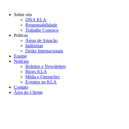
Ir
para
Sobre nós
o
DNA KLA
conteúdo
Responsabilidade
Trabalhe Conosco
Práticas
Áreas de Atuação
Indústrias
Desks Internacionais
Equipe
Notícias
Boletins e Newsletters
Blogs KLA
Mídia e Operações
Eventos no KLA
Contato
Área do Cliente