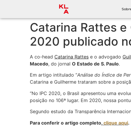
Sobr
Catarina Rattes e
2020 publicado n
A co-head
Catarina Rattes
e o advogado
Gui
Macedo
, do jornal
O Estado de S. Paulo
.
Em artigo intitulado “
Análise do Índice de Pe
Catarina e Guilherme trataram sobre a posição
“No IPC 2020, o Brasil apresentou uma evol
posição no 106ª lugar. Em 2020, nossa pontua
Segundo estudo da Transparência Internaciona
Para conferir o artigo completo,
clique aqui
.