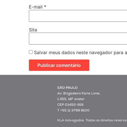
E-mail
*
Site
Salvar meus dados neste navegador para a
SÃO PAULO
Av. Brigadeiro Faria Lima,
1.355, 18º andar
CEP 01452-919
T +55 11 3799 8100
KLA Advogados. Todos os direitos reserva