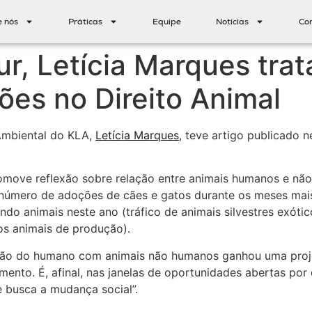
e nós
Práticas
Equipe
Notícias
Co
r, Letícia Marques trat
ões no Direito Animal
 Ambiental do KLA,
Letícia Marques
, teve artigo publicado 
promove reflexão sobre relação entre animais humanos e nã
número de adoções de cães e gatos durante os meses mais
do animais neste ano (tráfico de animais silvestres exótic
os animais de produção).
lação do humano com animais não humanos ganhou uma proj
nto. É, afinal, nas janelas de oportunidades abertas por
e busca a mudança social”.