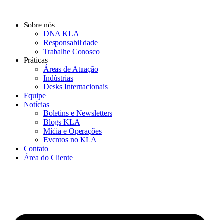
Ir
para
Sobre nós
o
DNA KLA
conteúdo
Responsabilidade
Trabalhe Conosco
Práticas
Áreas de Atuação
Indústrias
Desks Internacionais
Equipe
Notícias
Boletins e Newsletters
Blogs KLA
Mídia e Operações
Eventos no KLA
Contato
Área do Cliente