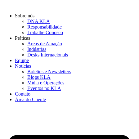
Ir
para
Sobre nós
o
DNA KLA
conteúdo
Responsabilidade
Trabalhe Conosco
Práticas
Áreas de Atuação
Indústrias
Desks Internacionais
Equipe
Notícias
Boletins e Newsletters
Blogs KLA
Mídia e Operações
Eventos no KLA
Contato
Área do Cliente