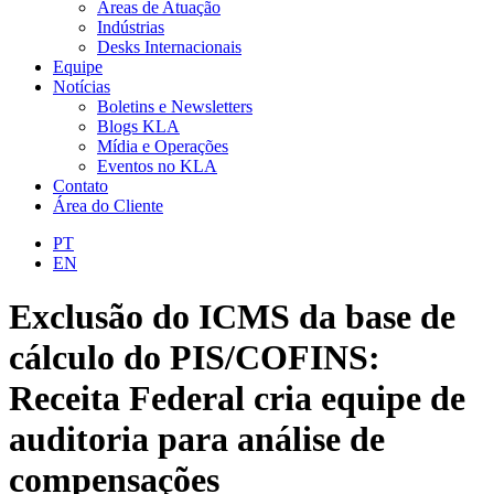
Áreas de Atuação
Indústrias
Desks Internacionais
Equipe
Notícias
Boletins e Newsletters
Blogs KLA
Mídia e Operações
Eventos no KLA
Contato
Área do Cliente
PT
EN
Exclusão do ICMS da base de
cálculo do PIS/COFINS:
Receita Federal cria equipe de
auditoria para análise de
compensações