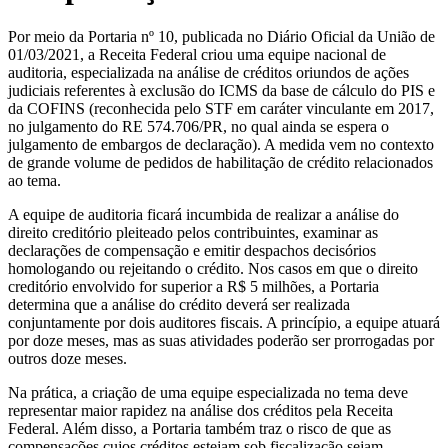
Por meio da Portaria nº 10, publicada no Diário Oficial da União de
01/03/2021, a Receita Federal criou uma equipe nacional de
auditoria, especializada na análise de créditos oriundos de ações
judiciais referentes à exclusão do ICMS da base de cálculo do PIS e
da COFINS (reconhecida pelo STF em caráter vinculante em 2017,
no julgamento do RE 574.706/PR, no qual ainda se espera o
julgamento de embargos de declaração). A medida vem no contexto
de grande volume de pedidos de habilitação de crédito relacionados
ao tema.
A equipe de auditoria ficará incumbida de realizar a análise do
direito creditório pleiteado pelos contribuintes, examinar as
declarações de compensação e emitir despachos decisórios
homologando ou rejeitando o crédito. Nos casos em que o direito
creditório envolvido for superior a R$ 5 milhões, a Portaria
determina que a análise do crédito deverá ser realizada
conjuntamente por dois auditores fiscais. A princípio, a equipe atuará
por doze meses, mas as suas atividades poderão ser prorrogadas por
outros doze meses.
Na prática, a criação de uma equipe especializada no tema deve
representar maior rapidez na análise dos créditos pela Receita
Federal. Além disso, a Portaria também traz o risco de que as
compensações cujos créditos estejam sob fiscalização sejam