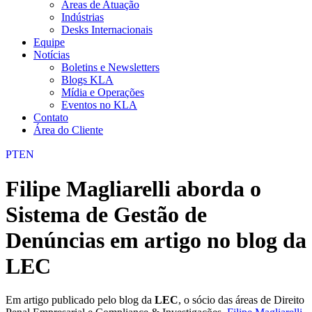
Áreas de Atuação
Indústrias
Desks Internacionais
Equipe
Notícias
Boletins e Newsletters
Blogs KLA
Mídia e Operações
Eventos no KLA
Contato
Área do Cliente
PT
EN
Filipe Magliarelli aborda o
Sistema de Gestão de
Denúncias em artigo no blog da
LEC
Em artigo publicado pelo blog da
LEC
, o sócio das áreas de Direito