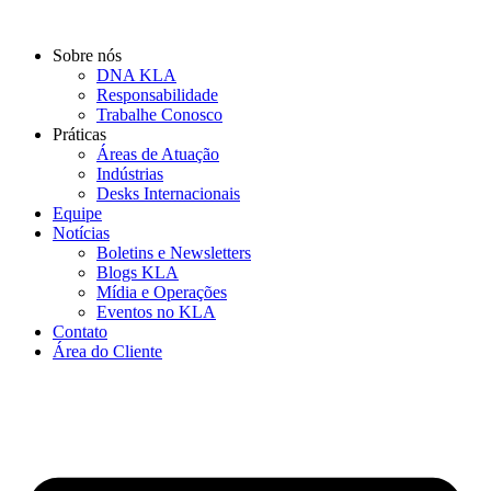
Ir
para
Sobre nós
o
DNA KLA
conteúdo
Responsabilidade
Trabalhe Conosco
Práticas
Áreas de Atuação
Indústrias
Desks Internacionais
Equipe
Notícias
Boletins e Newsletters
Blogs KLA
Mídia e Operações
Eventos no KLA
Contato
Área do Cliente