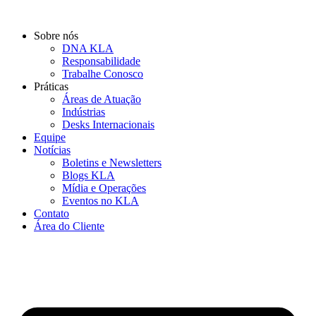
Ir
para
Sobre nós
o
DNA KLA
conteúdo
Responsabilidade
Trabalhe Conosco
Práticas
Áreas de Atuação
Indústrias
Desks Internacionais
Equipe
Notícias
Boletins e Newsletters
Blogs KLA
Mídia e Operações
Eventos no KLA
Contato
Área do Cliente