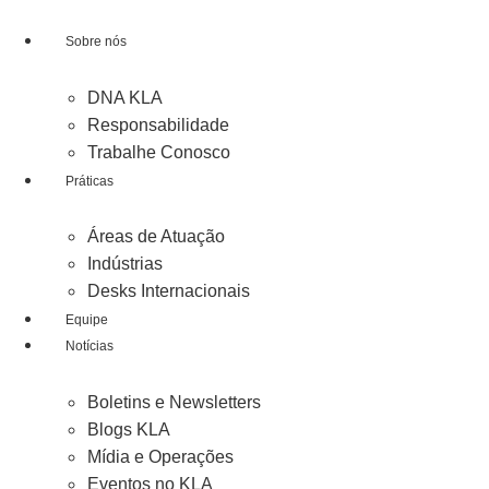
Ir
para
Sobre nós
o
conteúdo
DNA KLA
Responsabilidade
Trabalhe Conosco
Práticas
Áreas de Atuação
Indústrias
Desks Internacionais
Equipe
Notícias
Boletins e Newsletters
Blogs KLA
Mídia e Operações
Eventos no KLA