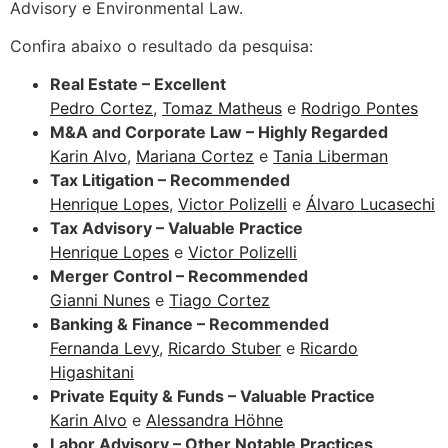
Advisory e Environmental Law.
Confira abaixo o resultado da pesquisa:
Real Estate – Excellent
Pedro Cortez
,
Tomaz Matheus
e
Rodrigo Pontes
M&A and Corporate Law – Highly Regarded
Karin Alvo
,
Mariana Cortez
e
Tania Liberman
Tax Litigation – Recommended
Henrique Lopes
,
Victor Polizelli
e
Álvaro Lucasechi
Tax Advisory – Valuable Practice
Henrique Lopes
e
Victor Polizelli
Merger Control – Recommended
Gianni Nunes
e
Tiago Cortez
Banking & Finance – Recommended
Fernanda Levy
,
Ricardo Stuber
e
Ricardo
Higashitani
Private Equity & Funds – Valuable Practice
Karin Alvo
e
Alessandra Höhne
Labor Advisory – Other Notable Practices