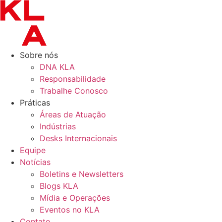
Ir
para
o
conteúdo
Sobre nós
DNA KLA
Responsabilidade
Trabalhe Conosco
Práticas
Áreas de Atuação
Indústrias
Desks Internacionais
Equipe
Notícias
Boletins e Newsletters
Blogs KLA
Mídia e Operações
Eventos no KLA
Contato