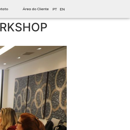
ntato
Área do Cliente
PT
EN
ORKSHOP