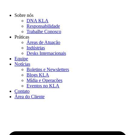
Ir
para
Sobre nós
o
DNA KLA
conteúdo
Responsabilidade
Trabalhe Conosco
Práticas
Áreas de Atuação
Indústrias
Desks Internacionais
Equipe
Notícias
Boletins e Newsletters
Blogs KLA
Mídia e Operações
Eventos no KLA
Contato
Área do Cliente