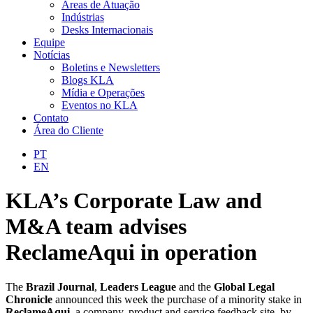
Áreas de Atuação
Indústrias
Desks Internacionais
Equipe
Notícias
Boletins e Newsletters
Blogs KLA
Mídia e Operações
Eventos no KLA
Contato
Área do Cliente
PT
EN
KLA’s Corporate Law and
M&A team advises
ReclameAqui in operation
The
Brazil Journal
,
Leaders League
and the
Global Legal
Chronicle
announced this week the purchase of a minority stake in
ReclameAqui
, a company, product and service feedback site, by