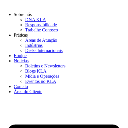
Ir
para
Sobre nós
o
DNA KLA
conteúdo
Responsabilidade
Trabalhe Conosco
Práticas
Áreas de Atuação
Indústrias
Desks Internacionais
Equipe
Notícias
Boletins e Newsletters
Blogs KLA
Mídia e Operações
Eventos no KLA
Contato
Área do Cliente