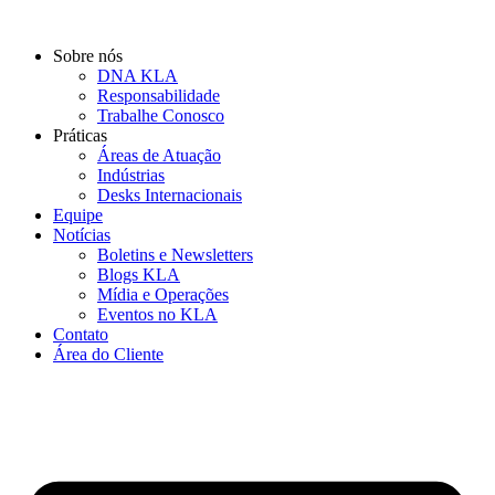
Ir
para
Sobre nós
o
DNA KLA
conteúdo
Responsabilidade
Trabalhe Conosco
Práticas
Áreas de Atuação
Indústrias
Desks Internacionais
Equipe
Notícias
Boletins e Newsletters
Blogs KLA
Mídia e Operações
Eventos no KLA
Contato
Área do Cliente