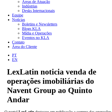
Áreas de Atuação
Indústrias
Desks Internacionais
Equipe
Notícias
Boletins e Newsletters
Blogs KLA
Mídia e Operações
Eventos no KLA
Contato
Área do Cliente
PT
EN
LexLatin noticia venda de
operações imobiliárias do
Navent Group ao Quinto
Andar
O portal
LexLatin
destacou em publicação a compra das operações