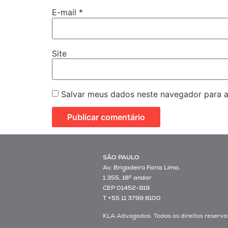
E-mail
*
Site
Salvar meus dados neste navegador para a
SÃO PAULO
Av. Brigadeiro Faria Lima,
1.355, 18º andar
CEP 01452-919
T +55 11 3799 8100
KLA Advogados. Todos os direitos reserva